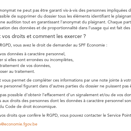
 anonymat ne peut pas être garanti vis-à-vis des personnes impliquées da
sible de supprimer du dossier tous les éléments identifiant le plaignan
une audition tout en garantissant l'anonymat du plaignant. Chaque part
sation des données et de proportionnalité dans l’usage qui est fait de
t vos droits et comment les exercer ?
GPD, vous avez le droit de demander au SPF Economie :
vos données à caractère personnel,
ier si elles sont erronées ou incomplètes,
e traitement de vos données,
ser au traitement.
t vous permet de compléter ces informations par une note jointe à votre
e personnel figurant dans d’autres parties du dossier ne puissent pas 
est pas possible d’obtenir l’effacement d’un signalement et/ou de vos do
ns aux droits des personnes dont les données à caractère personnel sont
 du Code de droit économique.
 vos droits que confère le RGPD, vous pouvez contacter le Service Poi
co@economie.fgov.be