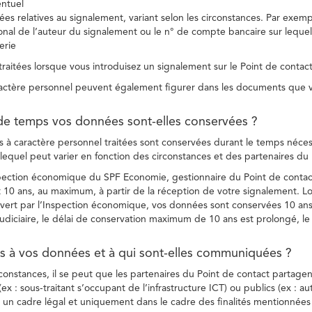
entuel
es relatives au signalement, variant selon les circonstances. Par exemple
ional de l’auteur du signalement ou le n° de compte bancaire sur lequel
erie
raitées lorsque vous introduisez un signalement sur le Point de contact
ctère personnel peuvent également figurer dans les documents que vo
de temps vos données sont-elles conservées ?
à caractère personnel traitées sont conservées durant le temps nécessai
, lequel peut varier en fonction des circonstances et des partenaires d
spection économique du SPF Economie, gestionnaire du Point de contact
10 ans, au maximum, à partir de la réception de votre signalement. Lo
vert par l’Inspection économique, vos données sont conservées 10 ans,
diciaire, le délai de conservation maximum de 10 ans est prolongé, le c
ès à vos données et à qui sont-elles communiquées ?
rconstances, il se peut que les partenaires du Point de contact partag
ex : sous-traitant s’occupant de l’infrastructure ICT) ou publics (ex : au
s un cadre légal et uniquement dans le cadre des finalités mentionnées