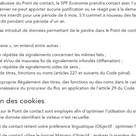
on abusive du Point de contact, le SPF Economie prendra contact avec l’
dernier ne peut apporter aucune justification ou ne réagit pas à la dema
être interdit pour une période de 6 mois. S’il commet à nouveau des fait
terdit pendant une période d’un an.
a pas introduit de données permettant de le joindre dans le Point de cont
busive », on entend entre autres :
on répétée de signalements concernant les mêmes faits ;
té et/ou de mauvaise foi de signalements infondés (diffamation) ;
on répétée de signalements vides de sens ;
 de titres, fonctions ou noms (articles 227 et suivants du Code pénal).
’approprie illégalement des titres, des fonctions ou des noms dans le c
nnaissance du procureur du Roi, en application de l’article 29 du Code d
ion des cookies
 sur le Point de contact sont employés afin d’optimiser l’utilisation du si
e donnée identifiant le visiteur n’est recueillie.
 de contact retient votre préférence linguistique (Objectif : optimiser l’
 de contact utilise le logiciel Matomo (Objectif : analyser la manière do