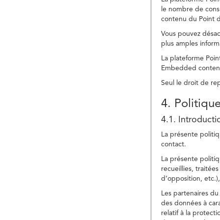
le nombre de consu
contenu du Point d
Vous pouvez désacti
plus amples inform
La plateforme Point
Embedded content » 
Seul le droit de r
4. Politiqu
4.1. Introducti
La présente politiq
contact.
La présente politiq
recueillies, traitée
d’opposition, etc.),
Les partenaires du 
des données à cara
relatif à la protec