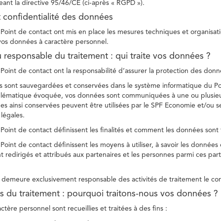
ant la directive 95/46/CE (ci-après « RGPD »).
t confidentialité des données
Point de contact ont mis en place les mesures techniques et organisation
 vos données à caractère personnel.
u responsable du traitement : qui traite vos données ?
Point de contact ont la responsabilité d’assurer la protection des donnée
 sont sauvegardées et conservées dans le système informatique du Po
oblématique évoquée, vos données sont communiquées à une ou plusieur
es ainsi conservées peuvent être utilisées par le SPF Economie et/ou se
 légales.
Point de contact définissent les finalités et comment les données sont 
Point de contact définissent les moyens à utiliser, à savoir les données
 redirigés et attribués aux partenaires et les personnes parmi ces part
demeure exclusivement responsable des activités de traitement le con
tés du traitement : pourquoi traitons-nous vos données ?
tère personnel sont recueillies et traitées à des fins :