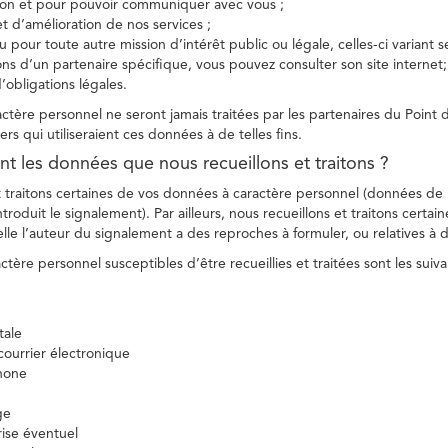
tion et pour pouvoir communiquer avec vous ;
et d’amélioration de nos services ;
 pour toute autre mission d’intérêt public ou légale, celles-ci variant 
ions d’un partenaire spécifique, vous pouvez consulter son site internet;
’obligations légales.
tère personnel ne seront jamais traitées par les partenaires du Point d
ers qui utiliseraient ces données à de telles fins.
nt les données que nous recueillons et traitons ?
t traitons certaines de vos données à caractère personnel (données de
troduit le signalement). Par ailleurs, nous recueillons et traitons certai
lle l’auteur du signalement a des reproches à formuler, ou relatives à 
tère personnel susceptibles d’être recueillies et traitées sont les suiva
tale
ourrier électronique
hone
ge
ise éventuel