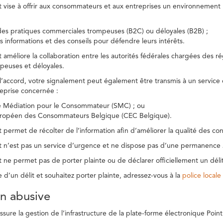
t vise à offrir aux consommateurs et aux entreprises un environnement n
des pratiques commerciales trompeuses (B2C) ou déloyales (B2B) ;
s informations et des conseils pour défendre leurs intérêts.
t améliore la collaboration entre les autorités fédérales chargées des 
peuses et déloyales.
l’accord, votre signalement peut également être transmis à un service
reprise concernée :
de Médiation pour le Consommateur (SMC) ; ou
uropéen des Consommateurs Belgique (CEC Belgique).
 permet de récolter de l’information afin d’améliorer la qualité des con
t n’est pas un service d’urgence et ne dispose pas d’une permanence 
 ne permet pas de porter plainte ou de déclarer officiellement un délit
e d’un délit et souhaitez porter plainte, adressez-vous à la
police locale
ion abusive
ure la gestion de l’infrastructure de la plate-forme électronique Point