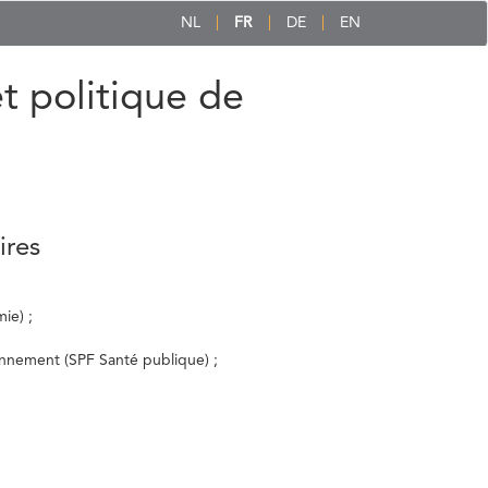
NL
FR
DE
EN
et politique de
ires
ie) ;
ronnement (SPF Santé publique) ;