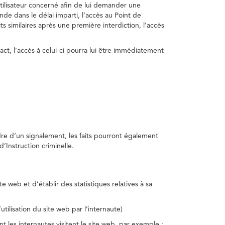
utilisateur concerné afin de lui demander une
nde dans le délai imparti, l’accès au Point de
s similaires après une première interdiction, l’accès
act, l’accès à celui-ci pourra lui être immédiatement
adre d’un signalement, les faits pourront également
’Instruction criminelle.
te web et d’établir des statistiques relatives à sa
utilisation du site web par l’internaute)
nt les internautes visitent le site web, par exemple :