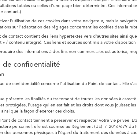
ltations totales ou celles d’une page bien déterminée. Ces information
e contact.)
ver l’utilisation de ces cookies dans votre navigateur, mais la navigati
ations sur l’adaptation des réglages concernant les cookies dans la rub
 de contact contient des liens hypertextes vers d'autres sites ainsi que
/ contenu intégré). Ces liens et sources sont mis à votre disposition u
eproduire des informations à des fins non commerciales est autorisé, m
e de confidentialité
on
ue de confidentialité concerne l’utilisation du Point de contact. Elle s'
ue présente les finalités du traitement de toutes les données à caractèr
s et protégées, l'usage qui en est fait et les droits dont vous jouissez le
 ainsi que la façon d'exercer ces droits.
Point de contact tiennent à préserver et respecter votre vie privée. Ét
ctère personnel, elle est soumise au Règlement (UE) n° 2016/679 du 
tion des personnes physiques à l’égard du traitement des données à carac