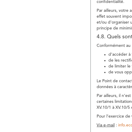
confidentialité.
Par ailleurs, votre
effet souvent impos
et/ou d'organiser 
principe de minimi
4.8. Quels son
Conformément au R
d’accéder à 
de les rectif
de limiter l
de vous oppo
Le Point de contac
données à caractèr
Par ailleurs, il n’
certaines limitatio
XV.10/1 à XV.10/5
Pour l’exercice de
Via e-mail
:
info.e