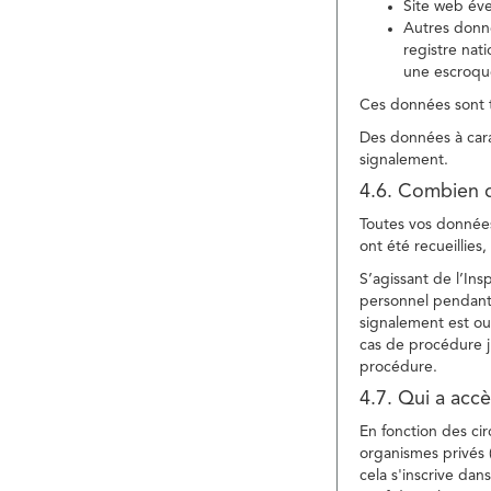
Site web év
Autres donné
registre nat
une escroqu
Ces données sont t
Des données à cara
signalement.
4.6. Combien 
Toutes vos données 
ont été recueillies
S’agissant de l’In
personnel pendant 
signalement est ou
cas de procédure ju
procédure.
4.7. Qui a acc
En fonction des ci
organismes privés (
cela s'inscrive dan