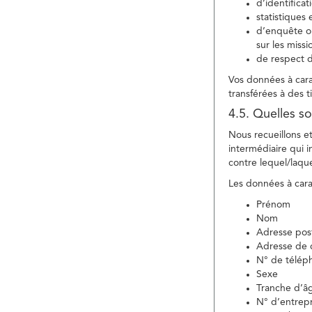
d’identifica
statistiques 
d’enquête ou
sur les miss
de respect d
Vos données à carac
transférées à des ti
4.5. Quelles so
Nous recueillons e
intermédiaire qui in
contre lequel/laque
Les données à carac
Prénom
Nom
Adresse pos
Adresse de c
N° de télép
Sexe
Tranche d’â
N° d’entrepr