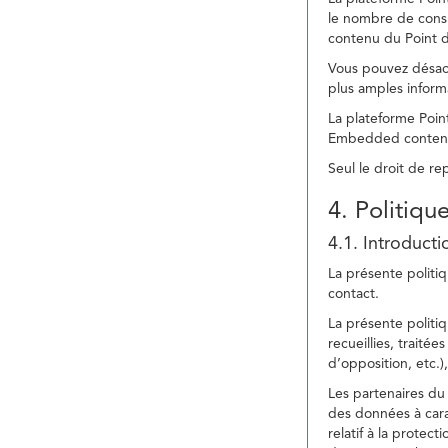
le nombre de consu
contenu du Point d
Vous pouvez désacti
plus amples inform
La plateforme Point
Embedded content » 
Seul le droit de r
4. Politiqu
4.1. Introducti
La présente politiq
contact.
La présente politiq
recueillies, traitée
d’opposition, etc.),
Les partenaires du 
des données à cara
relatif à la protec