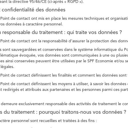
ant la directive 95/46/CE (ci-après « RGPD »).
t confidentialité des données
Point de contact ont mis en place les mesures techniques et organisation
 vos données à caractère personnel.
u responsable du traitement : qui traite vos données ?
Point de contact ont la responsabilité d’assurer la protection des donnée
 sont sauvegardées et conservées dans le système informatique du Po
oblématique évoquée, vos données sont communiquées à une ou plusieur
es ainsi conservées peuvent être utilisées par le SPF Economie et/ou se
 légales.
Point de contact définissent les finalités et comment les données sont 
Point de contact définissent les moyens à utiliser, à savoir les données
 redirigés et attribués aux partenaires et les personnes parmi ces part
demeure exclusivement responsable des activités de traitement le con
tés du traitement : pourquoi traitons-nous vos données ?
tère personnel sont recueillies et traitées à des fins :