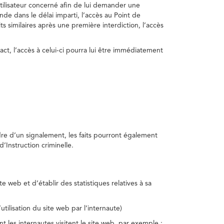
utilisateur concerné afin de lui demander une
nde dans le délai imparti, l’accès au Point de
s similaires après une première interdiction, l’accès
act, l’accès à celui-ci pourra lui être immédiatement
adre d’un signalement, les faits pourront également
’Instruction criminelle.
te web et d’établir des statistiques relatives à sa
utilisation du site web par l’internaute)
nt les internautes visitent le site web, par exemple :