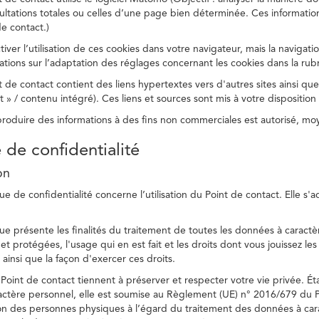
ltations totales ou celles d’une page bien déterminée. Ces information
e contact.)
ver l’utilisation de ces cookies dans votre navigateur, mais la navigati
ations sur l’adaptation des réglages concernant les cookies dans la rub
 de contact contient des liens hypertextes vers d'autres sites ainsi que
/ contenu intégré). Ces liens et sources sont mis à votre disposition u
eproduire des informations à des fins non commerciales est autorisé, m
e de confidentialité
on
ue de confidentialité concerne l’utilisation du Point de contact. Elle s'
ue présente les finalités du traitement de toutes les données à caractèr
s et protégées, l'usage qui en est fait et les droits dont vous jouissez le
 ainsi que la façon d'exercer ces droits.
Point de contact tiennent à préserver et respecter votre vie privée. Ét
ctère personnel, elle est soumise au Règlement (UE) n° 2016/679 du 
tion des personnes physiques à l’égard du traitement des données à carac