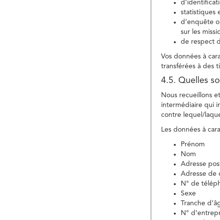
d’identifica
statistiques 
d’enquête ou
sur les miss
de respect d
Vos données à carac
transférées à des ti
4.5. Quelles so
Nous recueillons e
intermédiaire qui in
contre lequel/laque
Les données à carac
Prénom
Nom
Adresse pos
Adresse de c
N° de télép
Sexe
Tranche d’â
N° d’entrepr