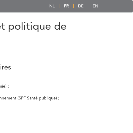
NL
FR
DE
EN
et politique de
ires
ie) ;
ronnement (SPF Santé publique) ;