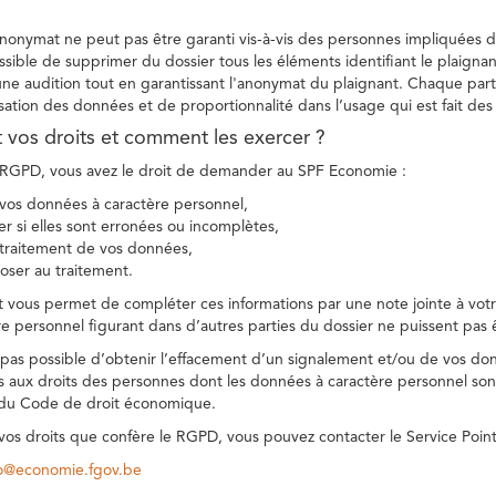
 anonymat ne peut pas être garanti vis-à-vis des personnes impliquées da
sible de supprimer du dossier tous les éléments identifiant le plaignan
une audition tout en garantissant l'anonymat du plaignant. Chaque part
sation des données et de proportionnalité dans l’usage qui est fait de
t vos droits et comment les exercer ?
GPD, vous avez le droit de demander au SPF Economie :
vos données à caractère personnel,
ier si elles sont erronées ou incomplètes,
e traitement de vos données,
ser au traitement.
t vous permet de compléter ces informations par une note jointe à votre
e personnel figurant dans d’autres parties du dossier ne puissent pas 
est pas possible d’obtenir l’effacement d’un signalement et/ou de vos do
ns aux droits des personnes dont les données à caractère personnel sont
 du Code de droit économique.
 vos droits que confère le RGPD, vous pouvez contacter le Service Poi
co@economie.fgov.be