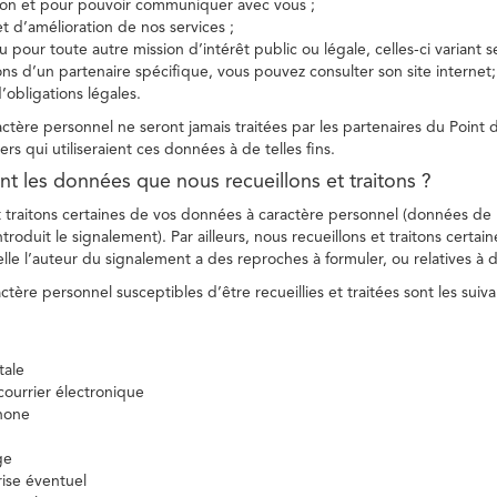
tion et pour pouvoir communiquer avec vous ;
et d’amélioration de nos services ;
 pour toute autre mission d’intérêt public ou légale, celles-ci variant 
ions d’un partenaire spécifique, vous pouvez consulter son site internet;
’obligations légales.
tère personnel ne seront jamais traitées par les partenaires du Point d
ers qui utiliseraient ces données à de telles fins.
nt les données que nous recueillons et traitons ?
t traitons certaines de vos données à caractère personnel (données de
troduit le signalement). Par ailleurs, nous recueillons et traitons certai
lle l’auteur du signalement a des reproches à formuler, ou relatives à 
tère personnel susceptibles d’être recueillies et traitées sont les suiva
tale
ourrier électronique
hone
ge
ise éventuel