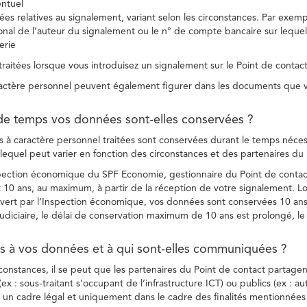
entuel
es relatives au signalement, variant selon les circonstances. Par exemple
ional de l’auteur du signalement ou le n° de compte bancaire sur lequel
erie
raitées lorsque vous introduisez un signalement sur le Point de contact
ctère personnel peuvent également figurer dans les documents que vo
de temps vos données sont-elles conservées ?
à caractère personnel traitées sont conservées durant le temps nécessai
, lequel peut varier en fonction des circonstances et des partenaires d
spection économique du SPF Economie, gestionnaire du Point de contact
10 ans, au maximum, à partir de la réception de votre signalement. Lo
vert par l’Inspection économique, vos données sont conservées 10 ans,
diciaire, le délai de conservation maximum de 10 ans est prolongé, le c
ès à vos données et à qui sont-elles communiquées ?
rconstances, il se peut que les partenaires du Point de contact partag
ex : sous-traitant s’occupant de l’infrastructure ICT) ou publics (ex : au
s un cadre légal et uniquement dans le cadre des finalités mentionnées