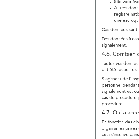
Site web év
Autres donné
registre nat
une escroqu
Ces données sont t
Des données à cara
signalement.
4.6. Combien 
Toutes vos données 
ont été recueillies
S’agissant de l’In
personnel pendant 
signalement est ou
cas de procédure ju
procédure.
4.7. Qui a acc
En fonction des ci
organismes privés (
cela s'inscrive dan