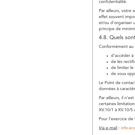
confidentialité.
Par ailleurs, votre
effet souvent impos
et/ou d'organiser 
principe de minimi
4.8. Quels son
Conformément au R
d’accéder à 
de les rectif
de limiter l
de vous oppo
Le Point de contac
données à caractèr
Par ailleurs, il n’
certaines limitatio
XV.10/1 à XV.10/5
Pour l’exercice de
Via e-mail
:
info.e