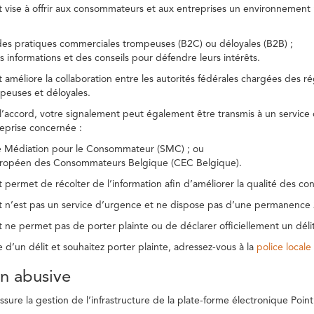
t vise à offrir aux consommateurs et aux entreprises un environnement n
des pratiques commerciales trompeuses (B2C) ou déloyales (B2B) ;
s informations et des conseils pour défendre leurs intérêts.
t améliore la collaboration entre les autorités fédérales chargées des 
peuses et déloyales.
l’accord, votre signalement peut également être transmis à un service
reprise concernée :
de Médiation pour le Consommateur (SMC) ; ou
uropéen des Consommateurs Belgique (CEC Belgique).
 permet de récolter de l’information afin d’améliorer la qualité des con
t n’est pas un service d’urgence et ne dispose pas d’une permanence 
 ne permet pas de porter plainte ou de déclarer officiellement un délit
e d’un délit et souhaitez porter plainte, adressez-vous à la
police locale
ion abusive
ure la gestion de l’infrastructure de la plate-forme électronique Point