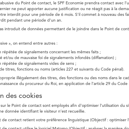
on abusive du Point de contact, le SPF Economie prendra contact avec l’
dernier ne peut apporter aucune justification ou ne réagit pas à la dema
être interdit pour une période de 6 mois. S’il commet à nouveau des fait
terdit pendant une période d’un an.
a pas introduit de données permettant de le joindre dans le Point de cont
busive », on entend entre autres :
on répétée de signalements concernant les mêmes faits ;
té et/ou de mauvaise foi de signalements infondés (diffamation) ;
on répétée de signalements vides de sens ;
 de titres, fonctions ou noms (articles 227 et suivants du Code pénal).
’approprie illégalement des titres, des fonctions ou des noms dans le c
nnaissance du procureur du Roi, en application de l’article 29 du Code d
ion des cookies
 sur le Point de contact sont employés afin d’optimiser l’utilisation du si
e donnée identifiant le visiteur n’est recueillie.
 de contact retient votre préférence linguistique (Objectif : optimiser l’
 de contact utilise le logiciel Matomo (Objectif : analyser la manière do