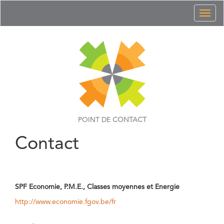
Toggl
naviga
POINT DE
CONTACT
Contact
SPF Economie, P.M.E., Classes moyennes et Energie
http://www.economie.fgov.be/fr