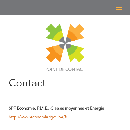
Toggl
naviga
POINT DE
CONTACT
Contact
SPF Economie, P.M.E., Classes moyennes et Energie
http://www.economie.fgov.be/fr