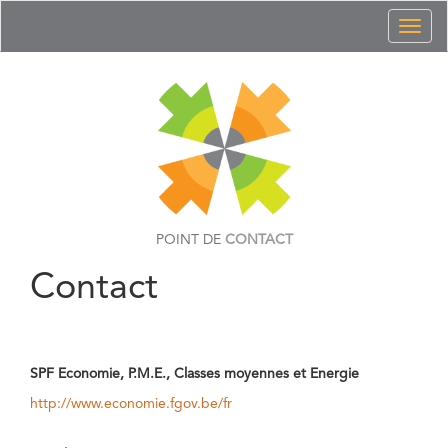
Toggl
naviga
POINT DE
CONTACT
Contact
SPF Economie, P.M.E., Classes moyennes et Energie
http://www.economie.fgov.be/fr