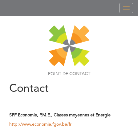
Toggl
naviga
POINT DE
CONTACT
Contact
SPF Economie, P.M.E., Classes moyennes et Energie
http://www.economie.fgov.be/fr