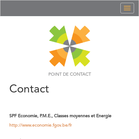
Toggl
naviga
POINT DE
CONTACT
Contact
SPF Economie, P.M.E., Classes moyennes et Energie
http://www.economie.fgov.be/fr