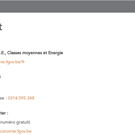
t
.E., Classes moyennes et Energie
ie.fgov.be/fr
0
se :
0314.595.348
ter :
(numéro gratuit)
conomie.fgov.be