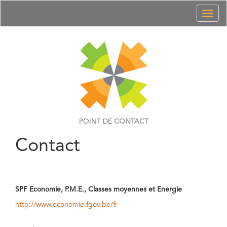
Toggl
naviga
POINT DE
CONTACT
Contact
SPF Economie, P.M.E., Classes moyennes et Energie
http://www.economie.fgov.be/fr