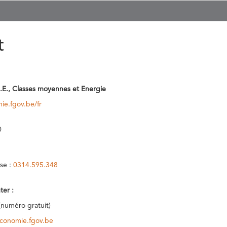
t
.E., Classes moyennes et Energie
ie.fgov.be/fr
0
se :
0314.595.348
ter :
(numéro gratuit)
conomie.fgov.be