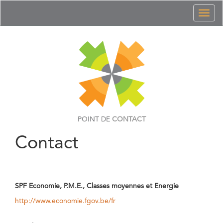
Toggl
naviga
POINT DE
CONTACT
Contact
SPF Economie, P.M.E., Classes moyennes et Energie
http://www.economie.fgov.be/fr