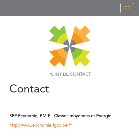
Toggl
naviga
POINT DE
CONTACT
Contact
SPF Economie, P.M.E., Classes moyennes et Energie
http://www.economie.fgov.be/fr