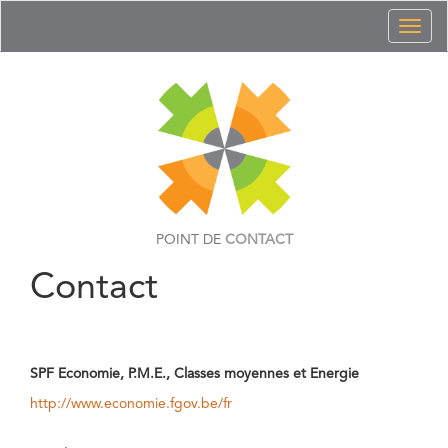
Toggl
naviga
POINT DE
CONTACT
Contact
SPF Economie, P.M.E., Classes moyennes et Energie
http://www.economie.fgov.be/fr