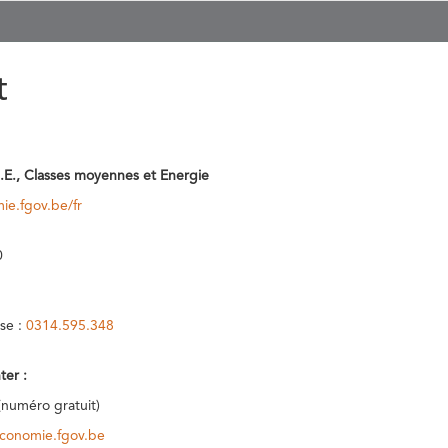
t
.E., Classes moyennes et Energie
ie.fgov.be/fr
0
se :
0314.595.348
ter :
(numéro gratuit)
conomie.fgov.be