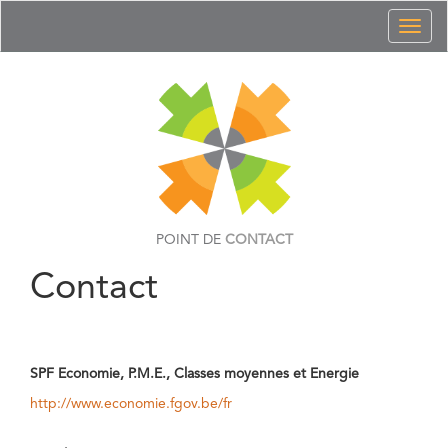
Toggl
naviga
POINT DE
CONTACT
Contact
SPF Economie, P.M.E., Classes moyennes et Energie
http://www.economie.fgov.be/fr