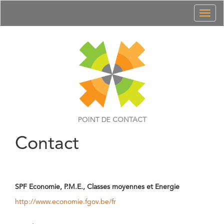
Toggl
naviga
POINT DE
CONTACT
Contact
SPF Economie, P.M.E., Classes moyennes et Energie
http://www.economie.fgov.be/fr