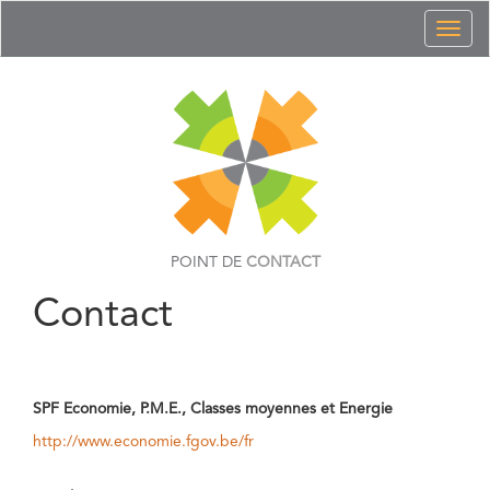
Toggl
naviga
POINT DE
CONTACT
Contact
SPF Economie, P.M.E., Classes moyennes et Energie
http://www.economie.fgov.be/fr