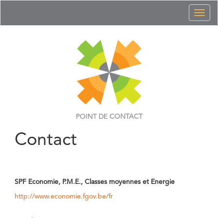
Toggl
naviga
POINT DE
CONTACT
Contact
SPF Economie, P.M.E., Classes moyennes et Energie
http://www.economie.fgov.be/fr