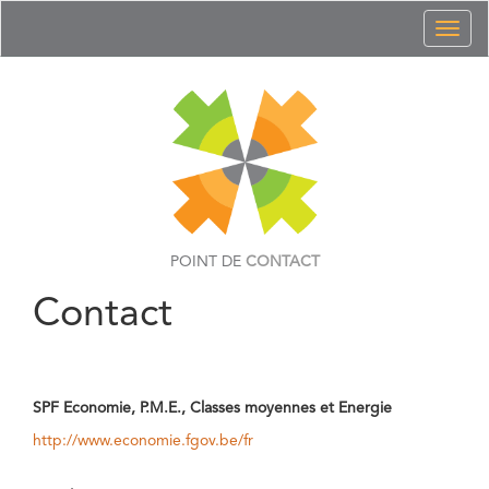
Toggl
naviga
POINT DE
CONTACT
Contact
SPF Economie, P.M.E., Classes moyennes et Energie
http://www.economie.fgov.be/fr