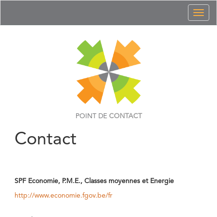
Toggl
naviga
POINT DE
CONTACT
Contact
SPF Economie, P.M.E., Classes moyennes et Energie
http://www.economie.fgov.be/fr