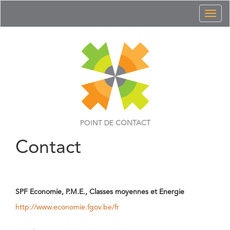
Toggl
naviga
POINT DE
CONTACT
Contact
SPF Economie, P.M.E., Classes moyennes et Energie
http://www.economie.fgov.be/fr