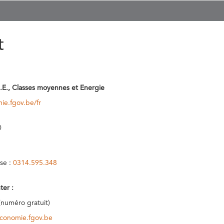
t
.E., Classes moyennes et Energie
ie.fgov.be/fr
0
se :
0314.595.348
ter :
(numéro gratuit)
conomie.fgov.be