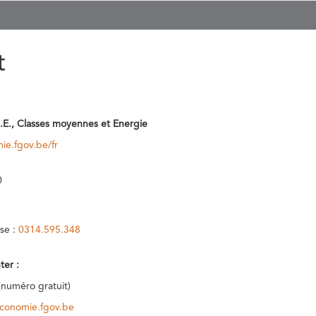
t
.E., Classes moyennes et Energie
ie.fgov.be/fr
0
se :
0314.595.348
ter :
(numéro gratuit)
conomie.fgov.be