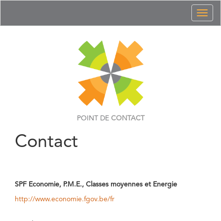
Toggl
naviga
POINT DE
CONTACT
Contact
SPF Economie, P.M.E., Classes moyennes et Energie
http://www.economie.fgov.be/fr