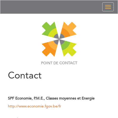
Toggl
naviga
POINT DE
CONTACT
Contact
SPF Economie, P.M.E., Classes moyennes et Energie
http://www.economie.fgov.be/fr