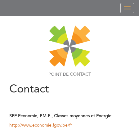
Toggl
naviga
POINT DE
CONTACT
Contact
SPF Economie, P.M.E., Classes moyennes et Energie
http://www.economie.fgov.be/fr