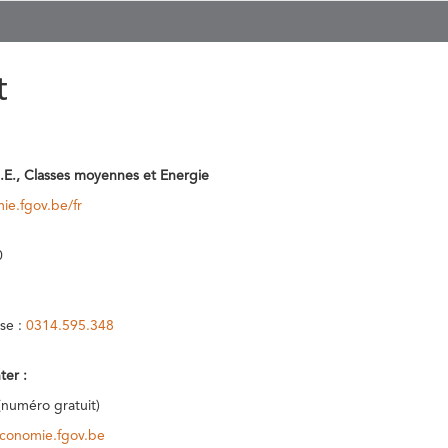
t
.E., Classes moyennes et Energie
ie.fgov.be/fr
0
se :
0314.595.348
ter :
(numéro gratuit)
conomie.fgov.be