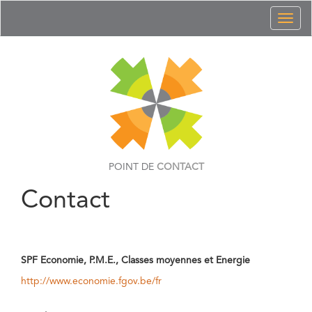
Toggl
naviga
POINT DE
CONTACT
Contact
SPF Economie, P.M.E., Classes moyennes et Energie
http://www.economie.fgov.be/fr