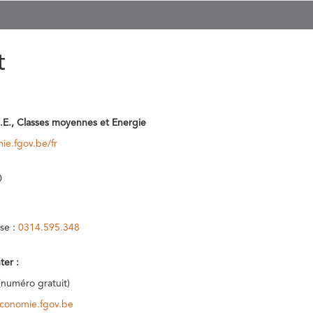
t
.E., Classes moyennes et Energie
ie.fgov.be/fr
0
se :
0314.595.348
ter :
(numéro gratuit)
conomie.fgov.be