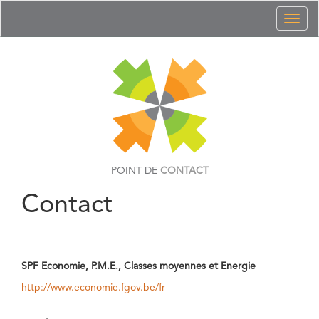
Toggl
naviga
POINT DE
CONTACT
Contact
SPF Economie, P.M.E., Classes moyennes et Energie
http://www.economie.fgov.be/fr