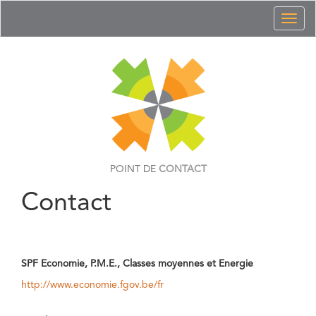
Toggl
naviga
POINT DE
CONTACT
Contact
SPF Economie, P.M.E., Classes moyennes et Energie
http://www.economie.fgov.be/fr