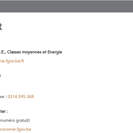
t
.E., Classes moyennes et Energie
ie.fgov.be/fr
0
se :
0314.595.348
ter :
(numéro gratuit)
conomie.fgov.be