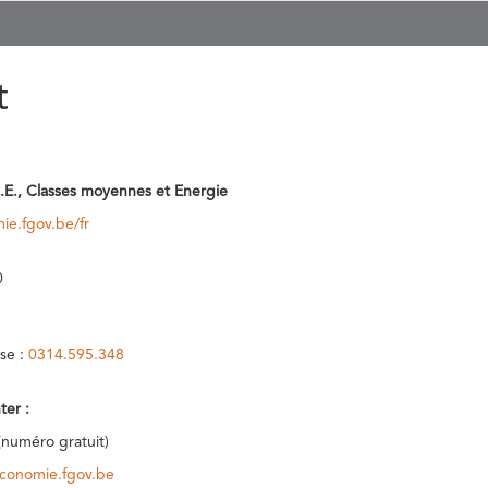
t
.E., Classes moyennes et Energie
ie.fgov.be/fr
0
se :
0314.595.348
ter :
(numéro gratuit)
conomie.fgov.be