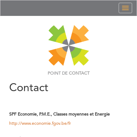
Toggl
naviga
POINT DE
CONTACT
Contact
SPF Economie, P.M.E., Classes moyennes et Energie
http://www.economie.fgov.be/fr