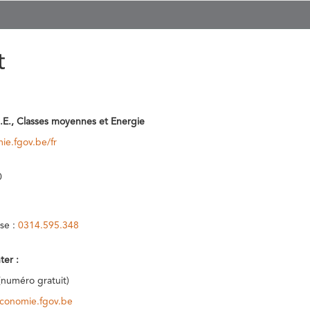
t
.E., Classes moyennes et Energie
ie.fgov.be/fr
0
se :
0314.595.348
ter :
(numéro gratuit)
conomie.fgov.be