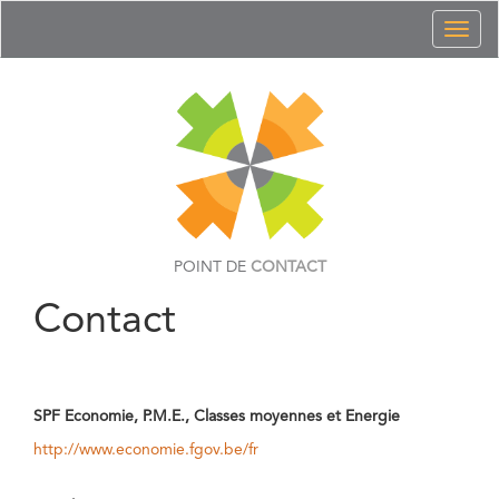
Toggl
naviga
POINT DE
CONTACT
Contact
SPF Economie, P.M.E., Classes moyennes et Energie
http://www.economie.fgov.be/fr