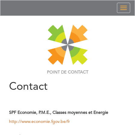
Toggl
naviga
POINT DE
CONTACT
Contact
SPF Economie, P.M.E., Classes moyennes et Energie
http://www.economie.fgov.be/fr