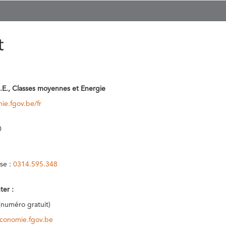
t
.E., Classes moyennes et Energie
ie.fgov.be/fr
0
se :
0314.595.348
ter :
(numéro gratuit)
conomie.fgov.be