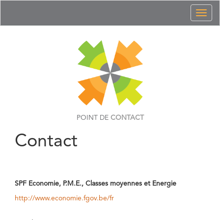
Toggl
naviga
POINT DE
CONTACT
Contact
SPF Economie, P.M.E., Classes moyennes et Energie
http://www.economie.fgov.be/fr