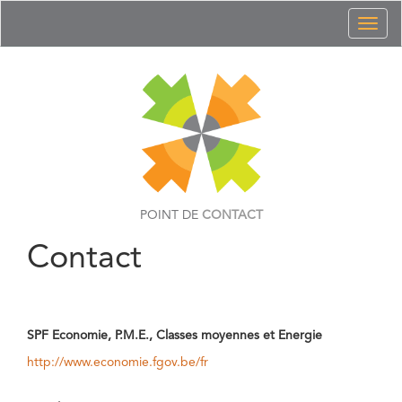
Toggl
naviga
POINT DE
CONTACT
Contact
SPF Economie, P.M.E., Classes moyennes et Energie
http://www.economie.fgov.be/fr