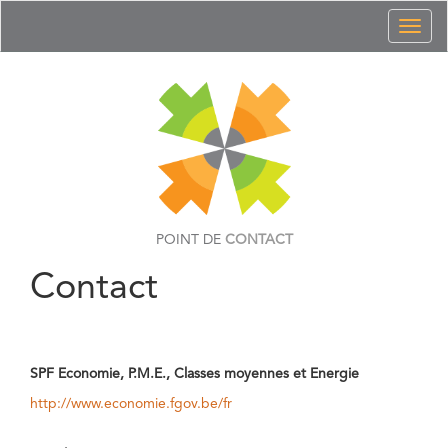
Toggl
naviga
POINT DE
CONTACT
Contact
SPF Economie, P.M.E., Classes moyennes et Energie
http://www.economie.fgov.be/fr