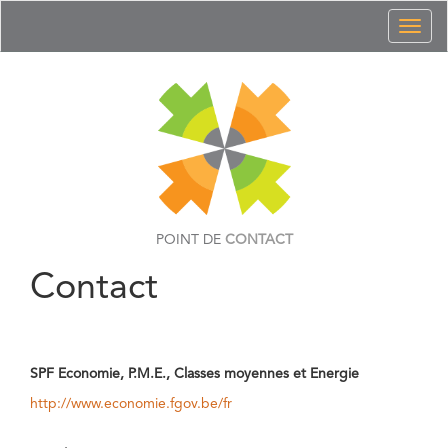
Toggl
naviga
POINT DE
CONTACT
Contact
SPF Economie, P.M.E., Classes moyennes et Energie
http://www.economie.fgov.be/fr