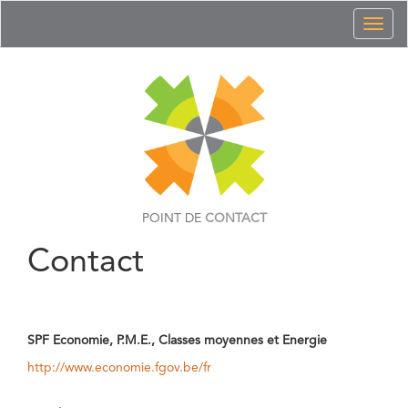
Toggl
naviga
POINT DE
CONTACT
Contact
SPF Economie, P.M.E., Classes moyennes et Energie
http://www.economie.fgov.be/fr