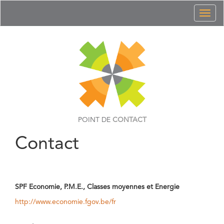
Toggl
naviga
POINT DE
CONTACT
Contact
SPF Economie, P.M.E., Classes moyennes et Energie
http://www.economie.fgov.be/fr