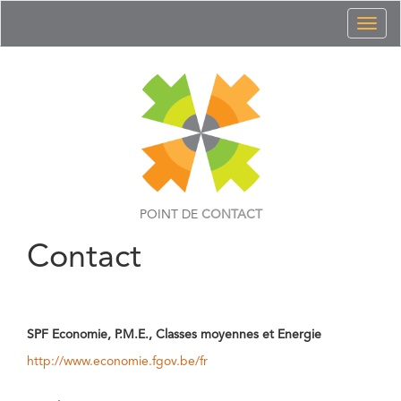
Toggl
naviga
POINT DE
CONTACT
Contact
SPF Economie, P.M.E., Classes moyennes et Energie
http://www.economie.fgov.be/fr