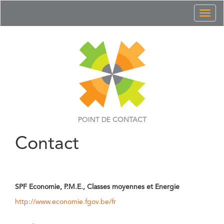
Toggl
naviga
POINT DE
CONTACT
Contact
SPF Economie, P.M.E., Classes moyennes et Energie
http://www.economie.fgov.be/fr