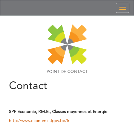
Toggl
naviga
POINT DE
CONTACT
Contact
SPF Economie, P.M.E., Classes moyennes et Energie
http://www.economie.fgov.be/fr