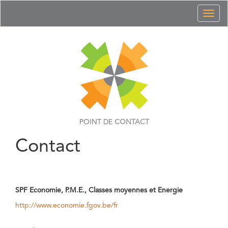
Toggl
naviga
POINT DE
CONTACT
Contact
SPF Economie, P.M.E., Classes moyennes et Energie
http://www.economie.fgov.be/fr