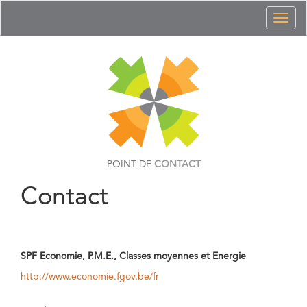
Toggl
naviga
POINT DE
CONTACT
Contact
SPF Economie, P.M.E., Classes moyennes et Energie
http://www.economie.fgov.be/fr