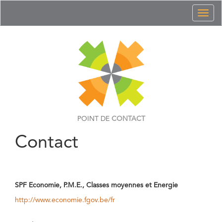
Toggl
naviga
POINT DE
CONTACT
Contact
SPF Economie, P.M.E., Classes moyennes et Energie
http://www.economie.fgov.be/fr